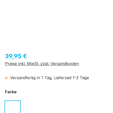
Regulärer Preis:
39,95 €
Preise inkl. MwSt. zzgl. Versandkosten
Versandfertig in 1 Tag, Lieferzeit 1-3 Tage
auswählen
Farbe
c.01 schwarz
c.02 dunkelbraun