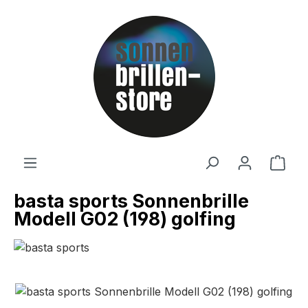
Zum Hauptinhalt springen
Ware
basta sports Sonnenbrille
Modell G02 (198) golfing
Bildergalerie überspringen