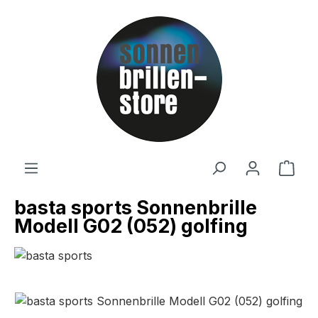
Zum Hauptinhalt springen
Ware
basta sports Sonnenbrille
Modell G02 (052) golfing
Bildergalerie überspringen