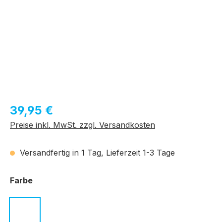
Regulärer Preis:
39,95 €
Preise inkl. MwSt. zzgl. Versandkosten
Versandfertig in 1 Tag, Lieferzeit 1-3 Tage
auswählen
Farbe
c.01 schwarz
c.02 dunkelbraun