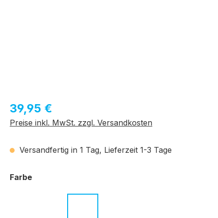
Regulärer Preis:
39,95 €
Preise inkl. MwSt. zzgl. Versandkosten
Versandfertig in 1 Tag, Lieferzeit 1-3 Tage
auswählen
Farbe
c.01 schwarz
c.02 braun
c.03 schwarz - grün
c.04 rot
c.05 grün
c.06 grau