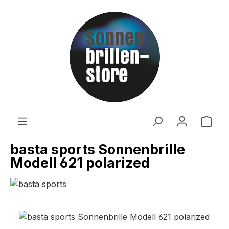
Zum Hauptinhalt springen
Ware
basta sports Sonnenbrille
Modell 621 polarized
Bildergalerie überspringen