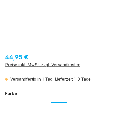
Regulärer Preis:
44,95 €
Preise inkl. MwSt. zzgl. Versandkosten
Versandfertig in 1 Tag, Lieferzeit 1-3 Tage
auswählen
Farbe
c.01 schwarz
c.02 braun
c.03 dunkelgrau
c.04 blau
c.05 schwarz
c.06 schwar