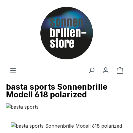
Zum Hauptinhalt springen
Ware
basta sports Sonnenbrille
Modell 618 polarized
Bildergalerie überspringen