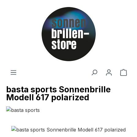
Zum Hauptinhalt springen
Ware
basta sports Sonnenbrille
Modell 617 polarized
Bildergalerie überspringen