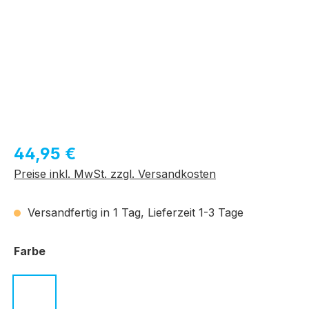
Regulärer Preis:
44,95 €
Preise inkl. MwSt. zzgl. Versandkosten
Versandfertig in 1 Tag, Lieferzeit 1-3 Tage
auswählen
Farbe
c.01 schwarz
c.02 dunkelblau
c.03 havanna
c.04 schwarz
c.05 schwarz