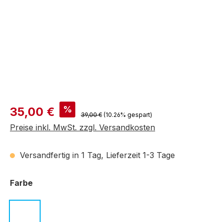
Verkaufspreis:
%
35,00 €
Regulärer Preis:
39,00 €
(10.26% gespart)
Preise inkl. MwSt. zzgl. Versandkosten
Versandfertig in 1 Tag, Lieferzeit 1-3 Tage
auswählen
Farbe
c.01 schwarz
c.02 schwarz
c.03 dunkelbraun