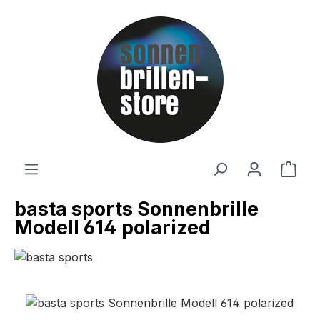
Zum Hauptinhalt springen
Ware
basta sports Sonnenbrille
Modell 614 polarized
Bildergalerie überspringen