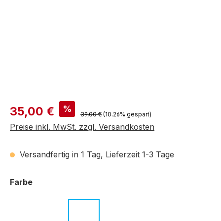
Verkaufspreis:
%
35,00 €
Regulärer Preis:
39,00 €
(10.26% gespart)
Preise inkl. MwSt. zzgl. Versandkosten
Versandfertig in 1 Tag, Lieferzeit 1-3 Tage
auswählen
Farbe
c.01 schwarz
c.02 schwarz
c.03 dunkelbraun