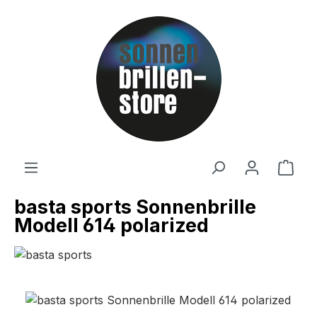
Zum Hauptinhalt springen
Ware
basta sports Sonnenbrille
Modell 614 polarized
Bildergalerie überspringen