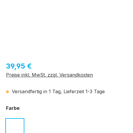
Regulärer Preis:
39,95 €
Preise inkl. MwSt. zzgl. Versandkosten
Versandfertig in 1 Tag, Lieferzeit 1-3 Tage
auswählen
Farbe
c.01 schwarz
c.02 schwarz
c.04 schwarz