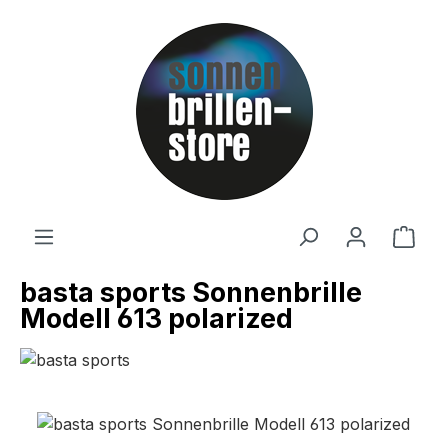
Zum Hauptinhalt springen
Ware
basta sports Sonnenbrille
Modell 613 polarized
Bildergalerie überspringen