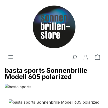
Zum Hauptinhalt springen
Ware
basta sports Sonnenbrille
Modell 605 polarized
Bildergalerie überspringen