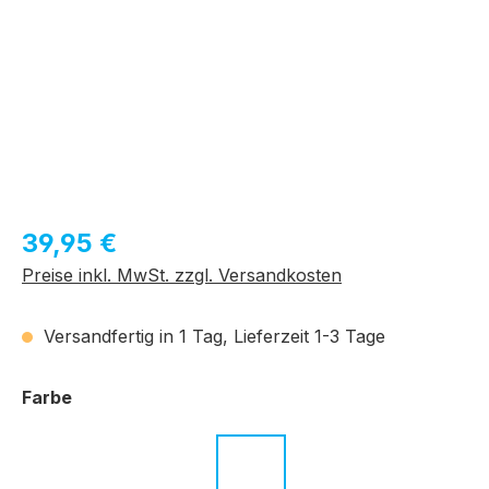
Regulärer Preis:
39,95 €
Preise inkl. MwSt. zzgl. Versandkosten
Versandfertig in 1 Tag, Lieferzeit 1-3 Tage
auswählen
Farbe
c.01 schwarz
c.02 havanna
c.03 transparent grau
c.04 schwarz
c.07 schwarz