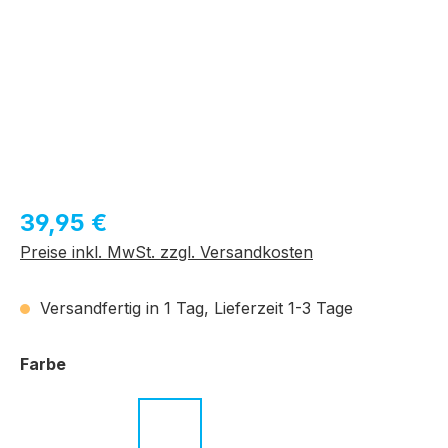
Regulärer Preis:
39,95 €
Preise inkl. MwSt. zzgl. Versandkosten
Versandfertig in 1 Tag, Lieferzeit 1-3 Tage
auswählen
Farbe
c.01 schwarz
c.02 havanna
c.03 transparent grau
c.04 schwarz
c.07 schwarz