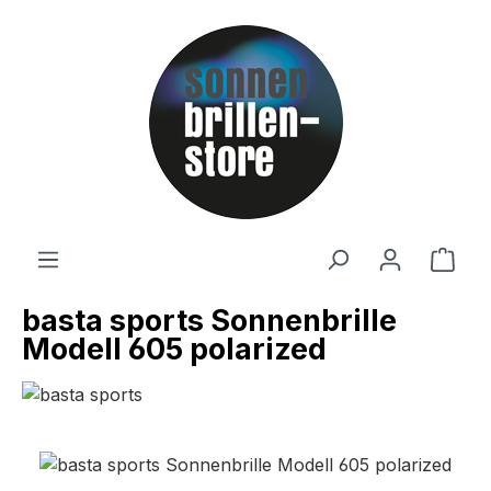
Zum Hauptinhalt springen
Ware
basta sports Sonnenbrille
Modell 605 polarized
Bildergalerie überspringen