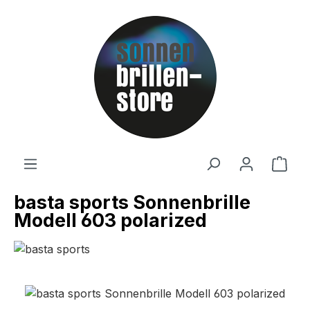
Zum Hauptinhalt springen
Ware
basta sports Sonnenbrille
Modell 603 polarized
Bildergalerie überspringen