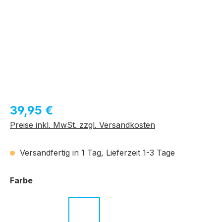
Regulärer Preis:
39,95 €
Preise inkl. MwSt. zzgl. Versandkosten
Versandfertig in 1 Tag, Lieferzeit 1-3 Tage
auswählen
Farbe
c.01 schwarz
c.02 dunkelbraun
c.04 blau