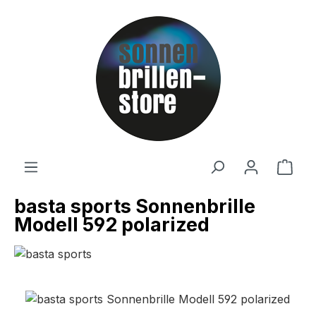
Zum Hauptinhalt springen
Ware
basta sports Sonnenbrille
Modell 592 polarized
Bildergalerie überspringen