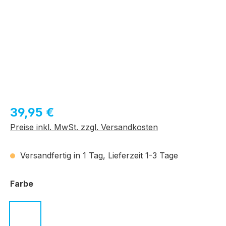
Regulärer Preis:
39,95 €
Preise inkl. MwSt. zzgl. Versandkosten
Versandfertig in 1 Tag, Lieferzeit 1-3 Tage
auswählen
Farbe
c.01 schwarz
c.02 havanna
c.03 transparent grau