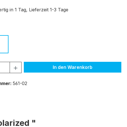
tig in 1 Tag, Lieferzeit 1-3 Tage
ählen
hwarz
c.02 schwarz
c.03 braun
c.04 dunkelblau
 Anzahl: Gib den gewünschten Wert ein 
In den Warenkorb
mmer:
561-02
larized "