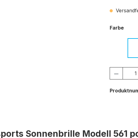
Versandfer
ausw
Farbe
c.01 sc
Produkt
Produktnu
ports Sonnenbrille Modell 561 po