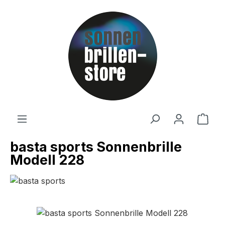
Zum Hauptinhalt springen
Ware
basta sports Sonnenbrille
Modell 228
Bildergalerie überspringen