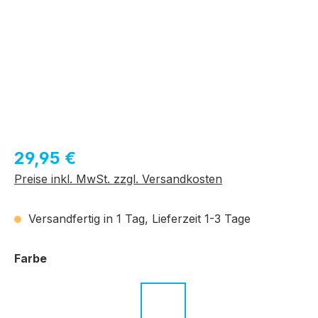
Regulärer Preis:
29,95 €
Preise inkl. MwSt. zzgl. Versandkosten
Versandfertig in 1 Tag, Lieferzeit 1-3 Tage
auswählen
Farbe
c.02 dunkelbraun melliert
c.04 neongrün
c.05 neongelb
c.06 neonorange