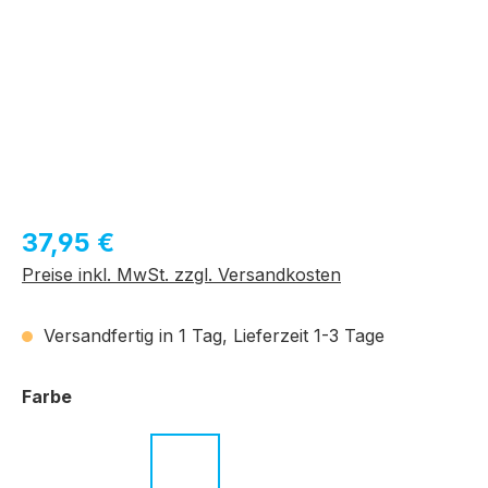
Regulärer Preis:
37,95 €
Preise inkl. MwSt. zzgl. Versandkosten
Versandfertig in 1 Tag, Lieferzeit 1-3 Tage
auswählen
Farbe
c.01 schwarz
c.03 transparent petrol
c.04 transparent braun
c.05 schwarz
c.07 grau
c.09 schwar