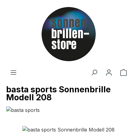
Zum Hauptinhalt springen
Ware
basta sports Sonnenbrille
Modell 208
Bildergalerie überspringen