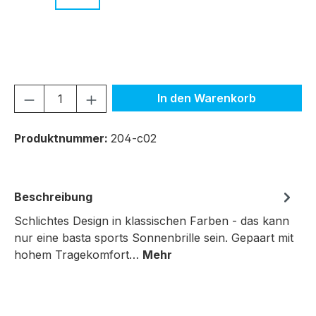
c.08 dunkelblau
c.09 hellgrau
c.10 dunkelgrau
Produkt Anzahl: Gib den gewünschten We
In den Warenkorb
Produktnummer:
204-c02
Beschreibung
Schlichtes Design in klassischen Farben - das kann
nur eine basta sports Sonnenbrille sein. Gepaart mit
hohem Tragekomfort…
Mehr