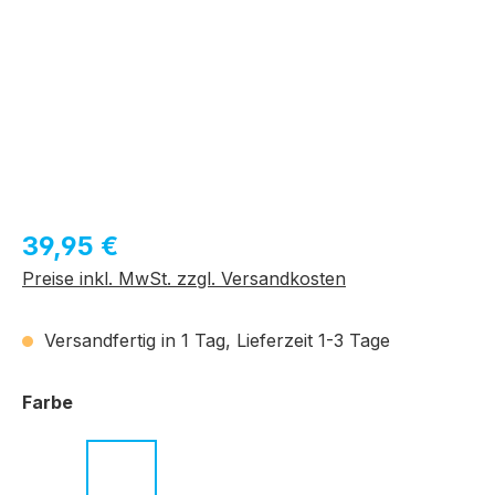
Regulärer Preis:
39,95 €
Preise inkl. MwSt. zzgl. Versandkosten
Versandfertig in 1 Tag, Lieferzeit 1-3 Tage
auswählen
Farbe
c.01 schwarz
c.02 havanna
c.03 transparent
c.04 transparent
c.06 schwarz
c.07 dunkelb