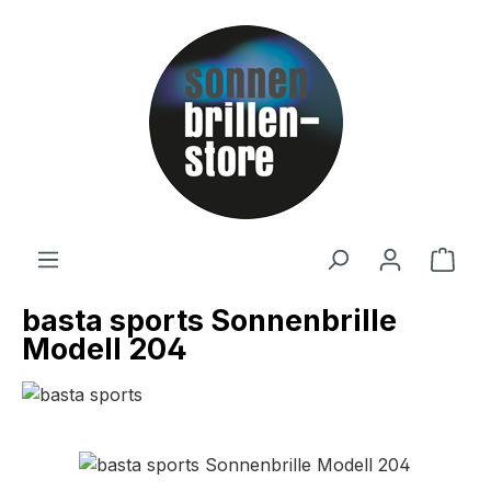
Zum Hauptinhalt springen
Ware
basta sports Sonnenbrille
Modell 204
Bildergalerie überspringen