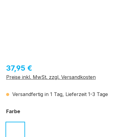
Regulärer Preis:
37,95 €
Preise inkl. MwSt. zzgl. Versandkosten
Versandfertig in 1 Tag, Lieferzeit 1-3 Tage
auswählen
Farbe
c.01 schwarz
c.02 havanna
c.03 dunkelblau
c.04 karamell
c.05 grau