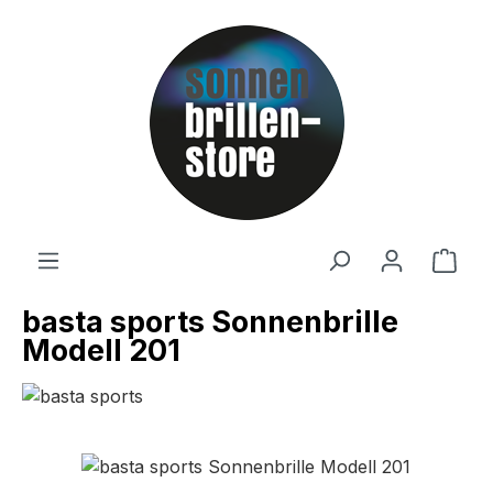
Zum Hauptinhalt springen
Ware
basta sports Sonnenbrille
Modell 201
Bildergalerie überspringen