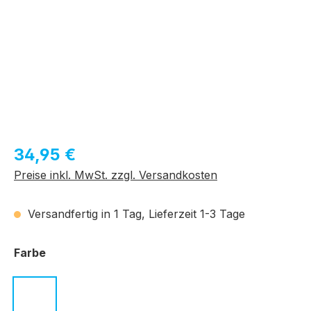
Regulärer Preis:
34,95 €
Preise inkl. MwSt. zzgl. Versandkosten
Versandfertig in 1 Tag, Lieferzeit 1-3 Tage
auswählen
Farbe
c.04 dunkelblau
c.05 grau - grün
c.06 dunkelbraun - beige
c.07 violett - grau
c.08 weiß - rosé
c.09 schwar