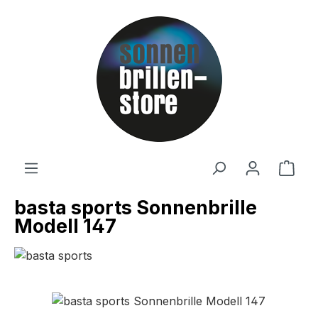
Zum Hauptinhalt springen
Ware
basta sports Sonnenbrille
Modell 147
Bildergalerie überspringen