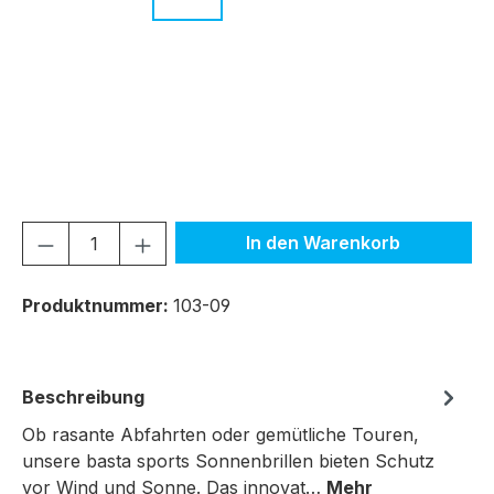
c.16 schwarz - braun
c.19 grün - transparent
c.20 grün - braun
c.21 orange - transparent
c.22 orange - dunke
c.23 hellblau
c.24 hellblau
c.25 rot - transparent
c.26 rot
Produkt Anzahl: Gib den gewünschten We
In den Warenkorb
Produktnummer:
103-09
Beschreibung
Ob rasante Abfahrten oder gemütliche Touren,
unsere basta sports Sonnenbrillen bieten Schutz
vor Wind und Sonne. Das innovat…
Mehr