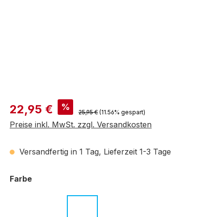
Verkaufspreis:
%
22,95 €
Regulärer Preis:
25,95 €
(11.56% gespart)
Preise inkl. MwSt. zzgl. Versandkosten
Versandfertig in 1 Tag, Lieferzeit 1-3 Tage
auswählen
Farbe
c.07 schwarz
c.08 braun - schwarz
c.09 schwarz
c.12 schwarz - transparent
c.14 schwarz - dunk
c.15 schwarz