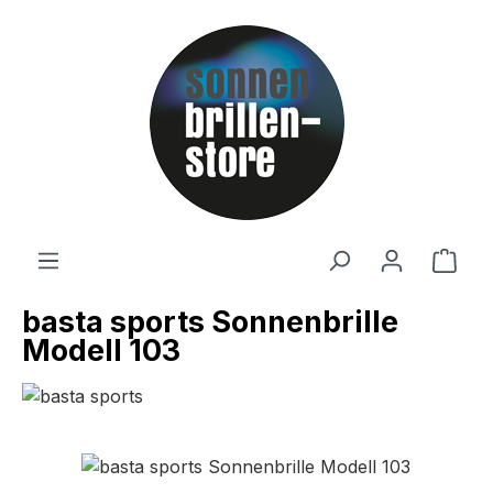
Zum Hauptinhalt springen
Ware
basta sports Sonnenbrille
Modell 103
Bildergalerie überspringen