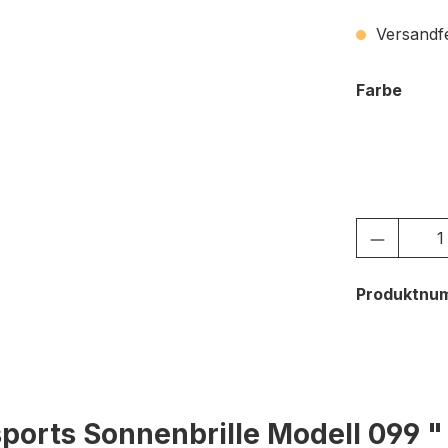
Versandfer
ausw
Farbe
c.01 ha
Produkt
Produktnu
ports Sonnenbrille Modell 099 "