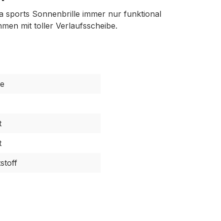
ta sports Sonnenbrille immer nur funktional
men mit toller Verlaufsscheibe.
le
t
t
stoff