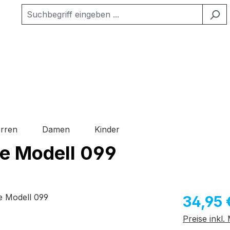
rren
Damen
Kinder
le Modell 099
Regulärer Pr
34,95 
Preise inkl