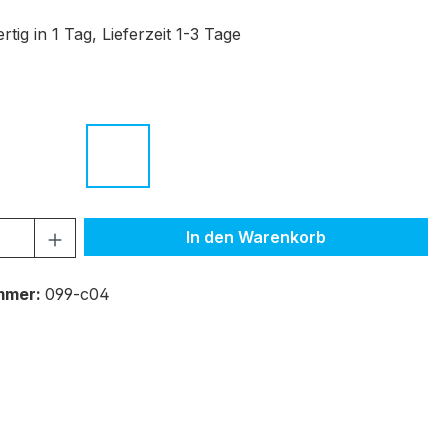
tig in 1 Tag, Lieferzeit 1-3 Tage
ählen
vanna - grün
c.02 beige - havanna
c.03 rot havanna
c.04 purple
c.05 hellbraun - braun
c.06 havanna
 Anzahl: Gib den gewünschten Wert ein 
In den Warenkorb
mmer:
099-c04