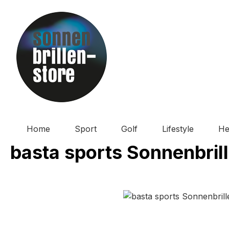
m Hauptinhalt springen
Zur Suche springen
Zur Hauptnavigation springen
Home
Sport
Golf
Lifestyle
He
basta sports Sonnenbril
Bildergalerie überspringen