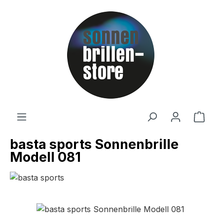
Zum Hauptinhalt springen
Ware
basta sports Sonnenbrille
Modell 081
Bildergalerie überspringen