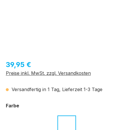
Regulärer Preis:
39,95 €
Preise inkl. MwSt. zzgl. Versandkosten
Versandfertig in 1 Tag, Lieferzeit 1-3 Tage
auswählen
Farbe
c.01 schwarz
c.02 blau
c.03 rot
c.04 grün
c.05 braun