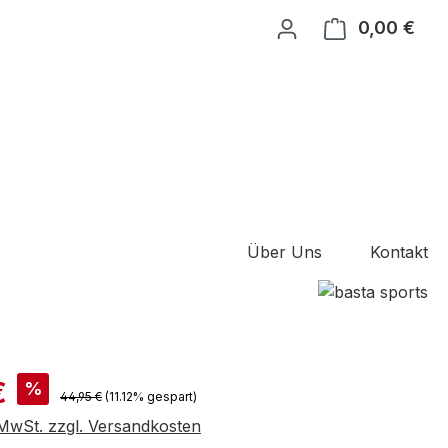
0,00 €
Ware
Über Uns
Kontakt
is:
€
%
Regulärer Preis:
44,95 €
(11.12% gespart)
. MwSt. zzgl. Versandkosten