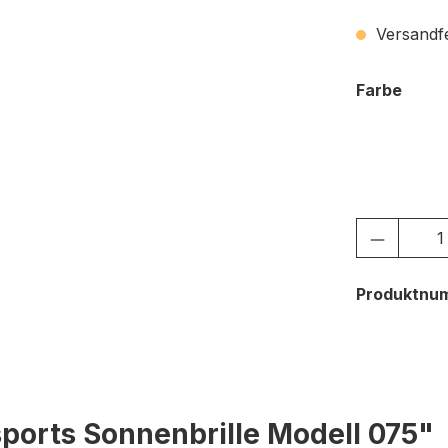
Versandfer
ausw
Farbe
c.01 sc
Produkt
Produktnu
ports Sonnenbrille Modell 075"