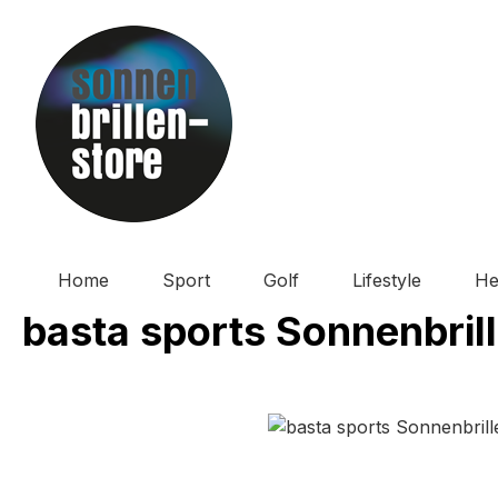
m Hauptinhalt springen
Zur Suche springen
Zur Hauptnavigation springen
Home
Sport
Golf
Lifestyle
He
basta sports Sonnenbril
Bildergalerie überspringen