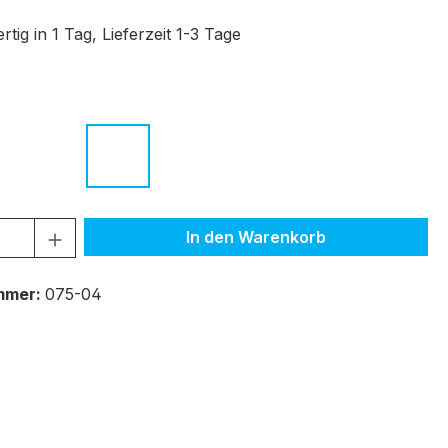
tig in 1 Tag, Lieferzeit 1-3 Tage
ählen
hwarz
c.02 braun
c.03 schwarz
c.04 dunkelgrau
c.05 transparent grau
c.06 transparent dunkelrot
 Anzahl: Gib den gewünschten Wert ein 
In den Warenkorb
mmer:
075-04