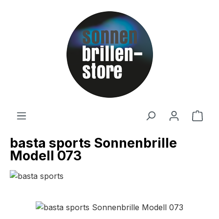
Zum Hauptinhalt springen
Ware
basta sports Sonnenbrille
Modell 073
Bildergalerie überspringen