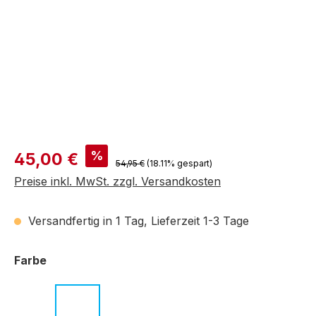
Verkaufspreis:
%
45,00 €
Regulärer Preis:
54,95 €
(18.11% gespart)
Preise inkl. MwSt. zzgl. Versandkosten
Versandfertig in 1 Tag, Lieferzeit 1-3 Tage
auswählen
Farbe
c.01 grün
c.02 transparent grau
c.03 grün-gelb
c.04 grau-rot