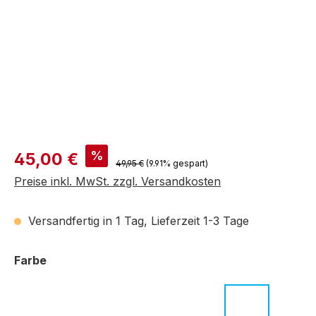
Verkaufspreis:
%
45,00 €
Regulärer Preis:
49,95 €
(9.91% gespart)
Preise inkl. MwSt. zzgl. Versandkosten
Versandfertig in 1 Tag, Lieferzeit 1-3 Tage
auswählen
Farbe
c.01 schwarz
c.02 braun
c.03 dunkelblau
c.04 weiß
c.05 neongrün
c.06 rot