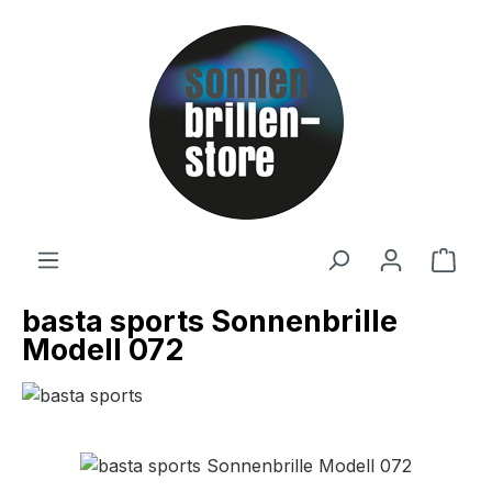
Zum Hauptinhalt springen
Ware
basta sports Sonnenbrille
Modell 072
Bildergalerie überspringen