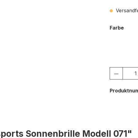
Versandfer
ausw
Farbe
c.01 ma
Produkt
Produktnu
ports Sonnenbrille Modell 071"