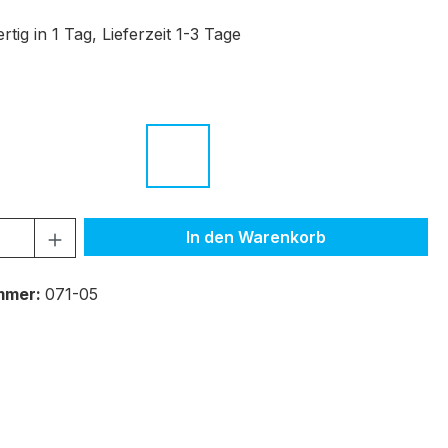
tig in 1 Tag, Lieferzeit 1-3 Tage
ählen
tt schwarz
c.02 matt schwarz
c.03 hellblau
c.04 orange
c.05 weiß
 Anzahl: Gib den gewünschten Wert ein 
In den Warenkorb
mmer:
071-05