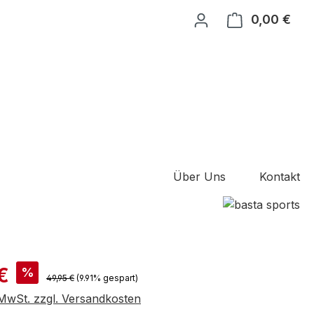
0,00 €
Ware
Über Uns
Kontakt
is:
€
%
Regulärer Preis:
49,95 €
(9.91% gespart)
. MwSt. zzgl. Versandkosten