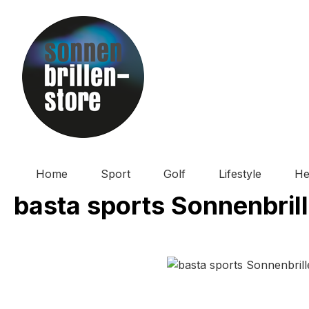
m Hauptinhalt springen
Zur Suche springen
Zur Hauptnavigation springen
Home
Sport
Golf
Lifestyle
He
basta sports Sonnenbril
Bildergalerie überspringen