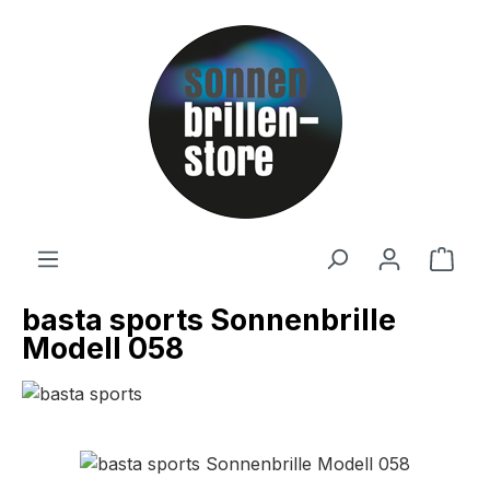
Zum Hauptinhalt springen
Ware
basta sports Sonnenbrille
Modell 058
Bildergalerie überspringen