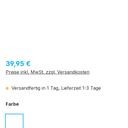
Regulärer Preis:
39,95 €
Preise inkl. MwSt. zzgl. Versandkosten
Versandfertig in 1 Tag, Lieferzeit 1-3 Tage
auswählen
Farbe
c.01 schwarz
c.02 transparent grau
c.04 schwarz