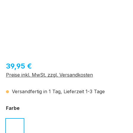
Regulärer Preis:
39,95 €
Preise inkl. MwSt. zzgl. Versandkosten
Versandfertig in 1 Tag, Lieferzeit 1-3 Tage
auswählen
Farbe
c.01 transparent grau
c.03 schwarz