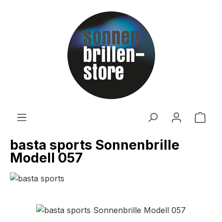
Zum Hauptinhalt springen
Ware
basta sports Sonnenbrille
Modell 057
Bildergalerie überspringen